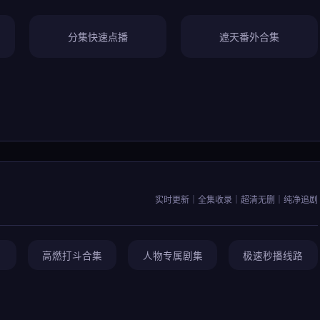
分集快速点播
遮天番外合集
实时更新｜全集收录｜超清无删｜纯净追剧
高燃打斗合集
人物专属剧集
极速秒播线路