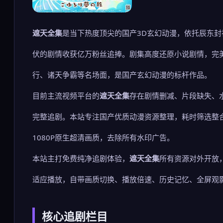
遮天全集
是当下热度顶尖的国产3D玄幻动漫，依托辰东
伏的剧情收获亿万粉丝追捧。剧集高度还原小说剧情，完
行、诸天争霸等名场面，是国产玄幻动漫的标杆作品。
目前主流视频平台的
遮天全集
存在剧情删减、片段缺失、
完整追剧。本站专注国产优质动漫资源整理，耗时筛选整
1080P原生超清画质，去除所有水印广告。
本站主打免费纯净追剧体验，
遮天全集
所有资源对外开放
适应播放，自带画质切换、播放倍速、历史记忆、全屏观
核心追剧栏目