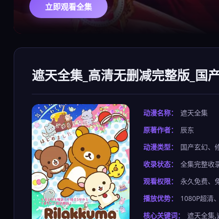
立即观看全集
遮天全集_高清无删减完整版_国
动漫名称：
遮天全集
原著作者：
辰东
动漫类型：
国产玄幻、
收录状态：
全集完整收
观看权限：
永久免费、
播放优势：
1080P超
核心关键词：
遮天全集,