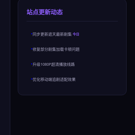
站点更新动态
•
同步更新遮天最新剧集
今日
•
修复部分剧集加载卡顿问题
•
升级1080P超清播放线路
•
优化移动端追剧适配效果