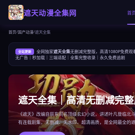
遮天动漫全集网
首
/
/
首页
国产动漫
遮天全集
全网独家
遮天全集
无删减完整版，高清1080P免费
全站更新
无广告｜秒加载｜三端适配｜全集完整收录｜永久免费追剧
遮天全集｜高清无删减完整
《遮天》改编自辰东同名顶级玄幻小说，讲述叶凡登临北
有连载剧集，无删减、无水印、超清画质，是全网最全的