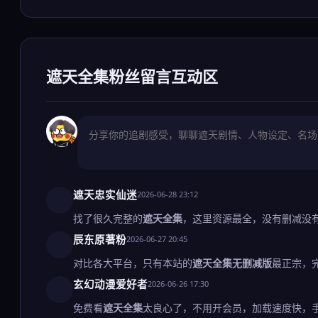
遮天全集粉丝留言互动区
遮天忠实仙迷
2026-06-28 23:12
找了很久完整的
遮天全集
，这里资源最全，没有删减没
辰东原著粉
2026-06-27 20:45
对比各大平台，只有本站的
遮天全集无删减版
最正宗，
玄幻动漫爱好者
2026-06-26 17:30
免费看
遮天全集
太良心了，不用开会员，加载速度快，